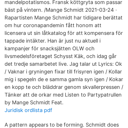
mandelpotatismos. Fransk köttgryta som passar
bäst på vintern. /Mange Schmidt 2021-03-24 ·
Rapartisten Mange Schmidt har tidigare berättat
om hur coronapandemin fått honom att
licensera ut sin låtkatalog för att kompensera för
tappade intäkter. Han är just nu aktuell i
kampanjer för snacksjätten OLW och
livsmedelsföretaget Schysst Käk, och idag går
det tredje samarbetet live. Jag talar ut Lyrics: Ok
/ Vaknar i gryningen fixar till frisyren igen / Kollar
mig i spegeln de e samma gamla syn igen / Kokar
en kopp te och bläddrar genom skvallerpressen /
Tänker att de orkar med Listen to Partypatrullen
by Mange Schmidt Feat.
Juridisk ordlista pdf
A pattern appears to be forming. Schmidt does