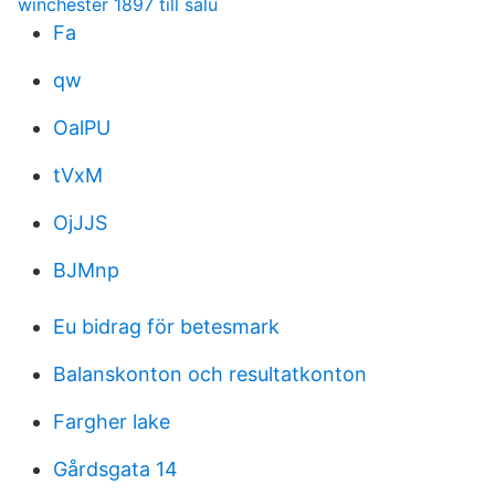
winchester 1897 till salu
Fa
qw
OalPU
tVxM
OjJJS
BJMnp
Eu bidrag för betesmark
Balanskonton och resultatkonton
Fargher lake
Gårdsgata 14